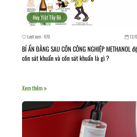
Huy Việt Tây Đô
Lượt xem : 670
12/
BÍ ẨN ĐẰNG SAU CỒN CÔNG NGHIỆP METHANOL đội
cồn sát khuẩn và cồn sát khuẩn là gì ?
Xem thêm