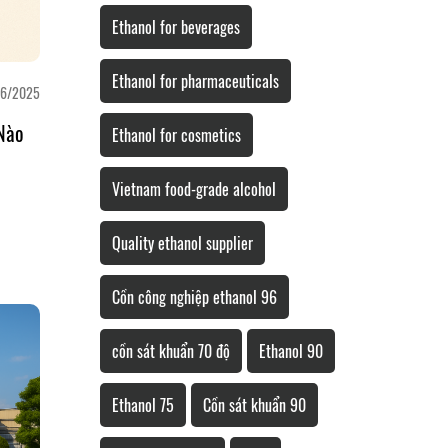
Ethanol for beverages
Ethanol for pharmaceuticals
6/2025
Nào
Ethanol for cosmetics
Vietnam food-grade alcohol
Quality ethanol supplier
Cồn công nghiệp ethanol 96
cồn sát khuẩn 70 độ
Ethanol 90
Ethanol 75
Cồn sát khuẩn 90