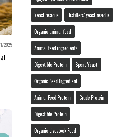
Yeast residue
Distillers’ yeast residue
Organic animal feed
1/2025
Animal feed ingredients
Tại
Digestible Protein
Spent Yeast
Organic Feed Ingredient
Animal Feed Protein
Crude Protein
Digestible Protein
Organic Livestock Feed