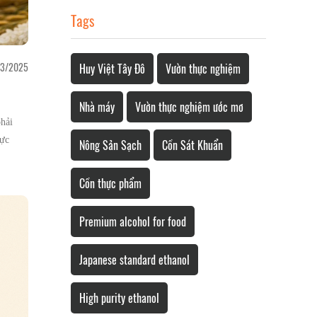
Tags
3/2025
Huy Việt Tây Đô
Vườn thực nghiệm
Nhà máy
Vườn thực nghiệm ước mơ
hải
hực
Nông Sản Sạch
Cồn Sát Khuẩn
Cồn thực phẩm
Premium alcohol for food
Japanese standard ethanol
High purity ethanol