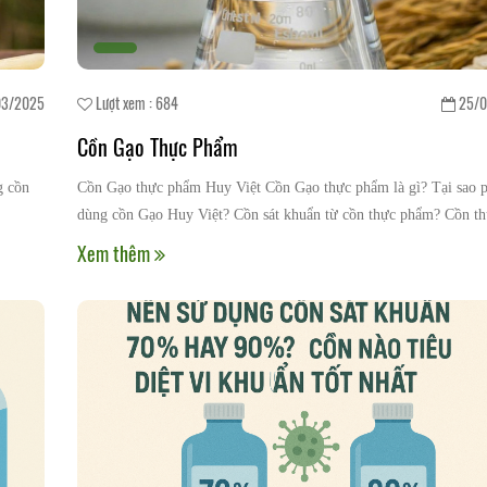
3/2025
Lượt xem : 684
25/0
Cồn Gạo Thực Phẩm
g cồn
Cồn Gạo thực phẩm Huy Việt Cồn Gạo thực phẩm là gì? Tại sao p
dùng cồn Gạo Huy Việt? Cồn sát khuẩn từ cồn thực phẩm? Cồn t
phẩm 96 độ
Xem thêm