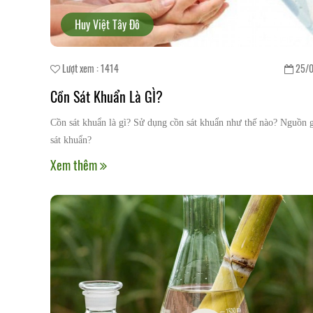
Huy Việt Tây Đô
Lượt xem : 1414
25/0
Cồn Sát Khuẩn Là GÌ?
Cồn sát khuẩn là gì? Sử dụng cồn sát khuẩn như thế nào? Nguồn 
sát khuẩn?
Xem thêm