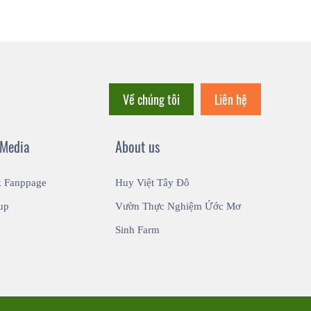
Về chúng tôi
Liên hệ
 Media
About us
k Fanppage
Huy Việt Tây Đô
up
Vườn Thực Nghiệm Ứớc Mơ
Sinh Farm