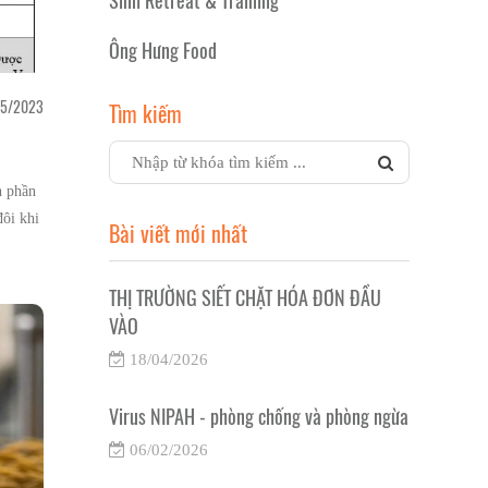
Sinh Retreat & Training
Ông Hưng Food
5/2023
Tìm kiếm
h phần
đôi khi
Bài viết mới nhất
nghiệp.
THỊ TRƯỜNG SIẾT CHẶT HÓA ĐƠN ĐẦU
VÀO
18/04/2026
Virus NIPAH - phòng chống và phòng ngừa
06/02/2026