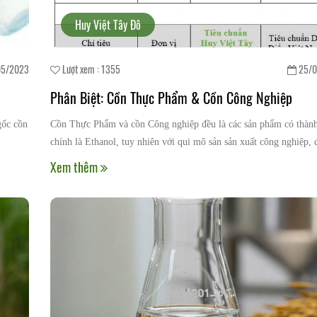
Huy Việt Tây Đô
5/2023
Lượt xem : 1355
25/0
Phân Biệt: Cồn Thực Phẩm & Cồn Công Nghiệp
gốc cồn
Cồn Thực Phẩm và cồn Công nghiệp đều là các sản phẩm có thàn
chính là Ethanol, tuy nhiên với qui mô sản sản xuất công nghiệp, 
sản phẩm cồn thực phẩm lại bị đánh đồng với sản phẩm cồn công 
Xem thêm
Vậy đâu là sự khác biệt giữa 2 loại sản phẩm này?