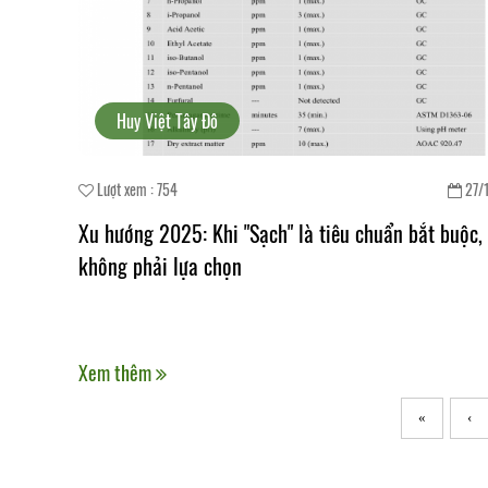
Huy Việt Tây Đô
Lượt xem : 754
27/
Xu hướng 2025: Khi "Sạch" là tiêu chuẩn bắt buộc,
không phải lựa chọn
Xem thêm
«
‹