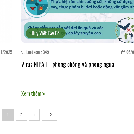
Huy Việt Tây Đô
11/2025
Lượt xem : 349
06/0
Virus NIPAH - phòng chống và phòng ngừa
Xem thêm
1
2
›
... 2