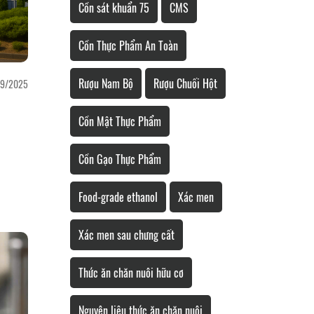
Cồn sát khuẩn 75
CMS
Cồn Thực Phẩm An Toàn
Rượu Nam Bộ
Rượu Chuối Hột
9/2025
Cồn Mật Thực Phẩm
Cồn Gạo Thực Phẩm
Food-grade ethanol
Xác men
Xác men sau chưng cất
Thức ăn chăn nuôi hữu cơ
Nguyên liệu thức ăn chăn nuôi