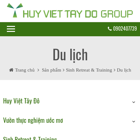
0902407739
Du lịch
Trang chủ
Sản phẩm
Sinh Retreat & Training
Du lịch
Huy Việt Tây Đô
Huy Việt Tây Đô
Vườn thực nghiệm ước mơ
Vườn thực nghiệm ước mơ
Sinh Retreat & Training
Sinh Retreat & Training