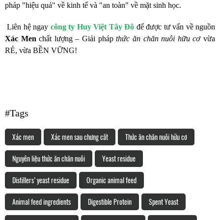
pháp "hiệu quả" về kinh tế và "an toàn" về mặt sinh học.
Liên hệ ngay
công ty Huy Việt Tây Đô
để được tư vấn về nguồn
Xác Men
chất lượng – Giải pháp
thức ăn chăn nuôi hữu cơ
vừa
RẺ, vừa BỀN VỮNG!
#Tags
Xác men
Xác men sau chưng cất
Thức ăn chăn nuôi hữu cơ
Nguyên liệu thức ăn chăn nuôi
Yeast residue
Distillers’ yeast residue
Organic animal feed
Animal feed ingredients
Digestible Protein
Spent Yeast