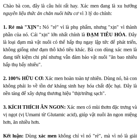
Chào bà con, đây là câu hỏi rất hay. Xác men đang là xu hướng
nguyên liệu thức ăn chăn nuôi hữu cơ
vì 3 lý do chính:
1. Rẻ mà "XỊN":
Nó "rẻ" vì là phụ phẩm, nhưng "xịn" vì thành
phần của nó. Cái "xịn" lớn nhất chính là
ĐẠM TIÊU HÓA
. Đây
là loại đạm mà vật nuôi có thể hấp thụ ngay lập tức để phát triển,
không giống như đạm thô khó tiêu khác. Bà con dùng xác men là
đang tiết kiệm chi phí nhưng vẫn đảm bảo vật nuôi "ăn bao nhiêu
hấp thụ bấy nhiêu".
2. 100% HỮU CƠ:
Xác men hoàn toàn tự nhiên. Dùng nó, bà con
không phải lo về tồn dư kháng sinh hay hóa chất độc hại. Đây là
nền tảng để xây dựng thương hiệu "thịt/trứng sạch".
3. KÍCH THÍCH ĂN NGON:
Xác men có mùi thơm đặc trưng và
vị ngọt (vị Umami từ Glutamic acid), giúp vật nuôi ăn ngon miệng
hơn, ăn nhiều hơn.
Kết luận:
Dùng
xác men
không chỉ vì nó "rẻ", mà vì nó là giải